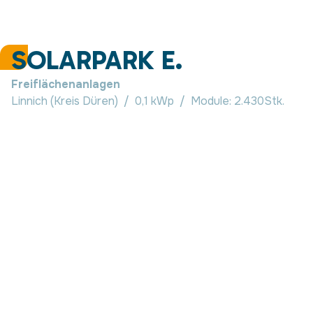
SOLARPARK E.
Freiflächenanlagen
Linnich (Kreis Düren)
/
0,1 kWp
/
Module:
2.430
Stk.